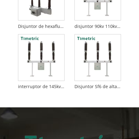
Disjuntor de hexafluoreto de enxofre LW9-72.5
disjuntor 90kv 110kv Sf6
interruptor de 145kv 132kv Sf6
Disjuntor Sf6 de alta tensão