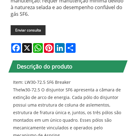
manutenção: requer manutenção mínima devido
à natureza selada e ao desempenho confiável do
gás SF6.
Enviar consulta
Facebook
X
WhatsApp
Pinterest
LinkedIn
Share
Descrição do produto
Item: LW30-72.5 SF6 Breaker
Thelw30-72.5 O disjuntor SF6 apresenta a câmara de
extinção de arco de energia. Cada pólo do disjuntor
possui uma estrutura de coluna de aslementos,
estrutura de fratura única e, juntos, os três pólos são
montados em um único quadro. Esses pólos são
mecanicamente vinculados e operados pelo
mecanismo de Aspring.