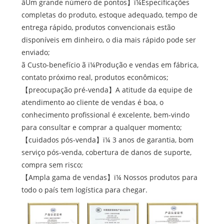
ã
Um grande número de pontos
】
ï¼Especificações
completas do produto, estoque adequado, tempo de
entrega rápido, produtos convencionais estão
disponíveis em dinheiro, o dia mais rápido pode ser
enviado;
ã Custo-benefício ã ï¼Produção e vendas em fábrica,
contato próximo real, produtos econômicos;
【
preocupação pré-venda
】
A atitude da equipe de
atendimento ao cliente de vendas é boa, o
conhecimento profissional é excelente, bem-vindo
para consultar e comprar a qualquer momento;
【
cuidados pós-venda
】
ï¼ 3 anos de garantia, bom
serviço pós-venda, cobertura de danos de suporte,
compra sem risco;
【
Ampla gama de vendas
】
ï¼ Nossos produtos para
todo o país tem logística para chegar.