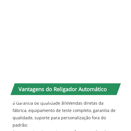
pico
fas
ter
fr
T
sup
fre
alim
de 1
do c
sec
Vantagens do Religador Automático
Externo Timetric:
ã Garantia de qualidade ãï¼Vendas diretas da
fábrica, equipamento de teste completo, garantia de
qualidade, suporte para personalização fora do
padrão;